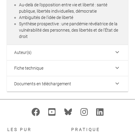
Au-delà de l’opposition entre vie et liberté : santé
publique, libertés individuelles, démocratie
Ambiguïtés de l’idée de liberté
Synthèse prospective : une pandémie révélatrice de la
vulnérabilité des personnes, des libertés et de l’État de
droit
keyboard_arrow_down
Auteur(s)
keyboard_arrow_down
Fiche technique
keyboard_arrow_down
Documents en téléchargement
LES PUR
PRATIQUE