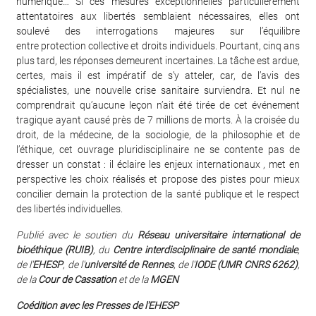
numérique… Si ces mesures exceptionnelles particulièrement
attentatoires aux libertés semblaient nécessaires, elles ont
soulevé des interrogations majeures sur l’équilibre
entre protection collective et droits individuels. Pourtant, cinq ans
plus tard, les réponses demeurent incertaines. La tâche est ardue,
certes, mais il est impératif de s’y atteler, car, de l’avis des
spécialistes, une nouvelle crise sanitaire surviendra. Et nul ne
comprendrait qu’aucune leçon n’ait été tirée de cet événement
tragique ayant causé près de 7 millions de morts. À la croisée du
droit, de la médecine, de la sociologie, de la philosophie et de
l’éthique, cet ouvrage pluridisciplinaire ne se contente pas de
dresser un constat : il éclaire les enjeux internationaux , met en
perspective les choix réalisés et propose des pistes pour mieux
concilier demain la protection de la santé publique et le respect
des libertés individuelles.
Publié avec le soutien du
Réseau universitaire international de
bioéthique (RUIB)
, du
Centre interdisciplinaire de santé mondiale
,
de l'
EHESP
, de l'
université de Rennes
, de l'
IODE (UMR CNRS 6262)
,
de la
Cour de Cassation
et de la
MGEN
Coédition avec les Presses de l'EHESP