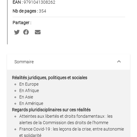
EAN :
9791041308262
Nb de pages :
354
Partager :
keyboard_arrow_down
Sommaire
Réalités juridiques, politiques et sociales
En Europe
En Afrique
En Asie
En Amérique
Regards pluridisciplinaires sur ces réalités
Atteintes aux libertés et droits fondamentaux : les
alertes de la Commission des droits de l’homme
France Covid-19 : les leçons de la crise, entre autonomie
et solidarité