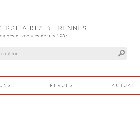
VERSITAIRES DE RENNES
maines et sociales depuis 1984
search
IONS
REVUES
ACTUALI