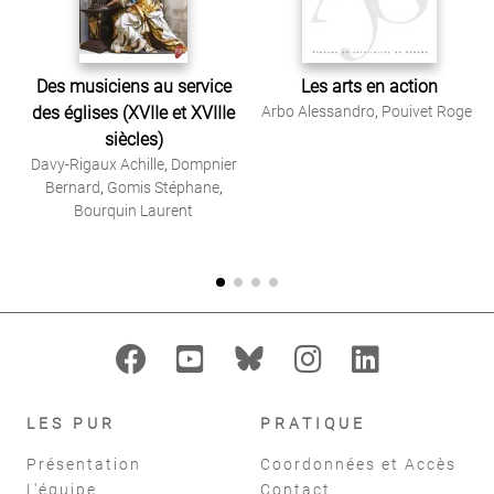
Des musiciens au service
Les arts en action
des églises (XVIIe et XVIIIe
Arbo Alessandro
,
Pouivet Roger
siècles)
Davy-Rigaux Achille
,
Dompnier
Bernard
,
Gomis Stéphane
,
Bourquin Laurent
LES PUR
PRATIQUE
Présentation
Coordonnées et Accès
L'équipe
Contact